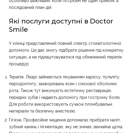
особливо важливий, коли потрібен не один прийом, а
послідовний план дій.
Які послуги доступні в Doctor
Smile
У клініці представлений повний спектр стоматологічної
допомоги. Це дає змогу підібрати рішення під конкретну
ситуацію, а не підлаштовуватися під обмежений перелік
процедур.
Терапія. Лікарі займаються лікуванням карієсу, пульпіту,
періодонтиту, захворювань ясен і слизової оболонки
рота. Також тут виконують естетичну реставрацію
передніх зубів і надають допомогу при гострому болю.
Для роботи використовують сучасні пломбувальні
матеріали та безпечну анестезію.
Гігієна. Професійне чищення допомагає прибрати наліт,
зубний камінь і пігментацію, яку не знімає звичайна щітка.