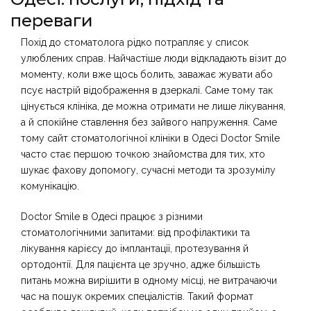
переваги
Похід до стоматолога рідко потрапляє у список
улюблених справ. Найчастіше люди відкладають візит до
моменту, коли вже щось болить, заважає жувати або
псує настрій відображення в дзеркалі. Саме тому так
цінується клініка, де можна отримати не лише лікування,
а й спокійне ставлення без зайвого напруження. Саме
тому
сайт
стоматологічної клініки в Одесі Doctor Smile
часто стає першою точкою знайомства для тих, хто
шукає фахову допомогу, сучасні методи та зрозумілу
комунікацію.
Doctor Smile в Одесі працює з різними
стоматологічними запитами: від профілактики та
лікування карієсу до імплантації, протезування й
ортодонтії. Для пацієнта це зручно, адже більшість
питань можна вирішити в одному місці, не витрачаючи
час на пошук окремих спеціалістів. Такий формат