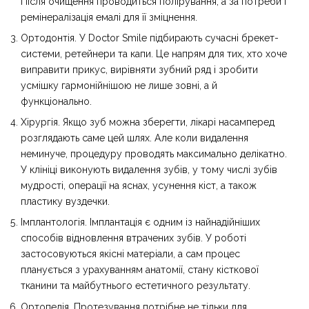
Після очищення проводиться полірування, а за потреби і
ремінералізація емалі для її зміцнення.
Ортодонтія. У Doctor Smile підбирають сучасні брекет-
системи, ретейнери та капи. Це напрям для тих, хто хоче
виправити прикус, вирівняти зубний ряд і зробити
усмішку гармонійнішою не лише зовні, а й
функціонально.
Хірургія. Якщо зуб можна зберегти, лікарі насамперед
розглядають саме цей шлях. Але коли видалення
неминуче, процедуру проводять максимально делікатно.
У клініці виконують видалення зубів, у тому числі зубів
мудрості, операції на яснах, усунення кіст, а також
пластику вуздечки.
Імплантологія. Імплантація є одним із найнадійніших
способів відновлення втрачених зубів. У роботі
застосовуються якісні матеріали, а сам процес
планується з урахуванням анатомії, стану кісткової
тканини та майбутнього естетичного результату.
Ортопедія. Протезування потрібне не тільки для