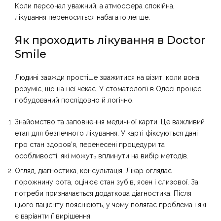
Коли персонал уважний, а атмосфера спокійна,
лікування переноситься набагато легше.
Як проходить лікування в Doctor
Smile
Людині завжди простіше зважитися на візит, коли вона
розуміє, що на неї чекає. У стоматології в Одесі процес
побудований послідовно й логічно.
Знайомство та заповнення медичної карти. Це важливий
етап для безпечного лікування. У карті фіксуються дані
про стан здоров’я, перенесені процедури та
особливості, які можуть вплинути на вибір методів.
Огляд, діагностика, консультація. Лікар оглядає
порожнину рота, оцінює стан зубів, ясен і слизової. За
потреби призначається додаткова діагностика. Після
цього пацієнту пояснюють, у чому полягає проблема і які
є варіанти її вирішення.