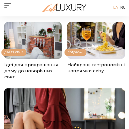
UA
RU
ДІМ ТА СІМ'Я
ПОДОРОЖІ
Ідеї для прикрашання
Найкращі гастрономічні
дому до новорічних
напрямки світу
свят