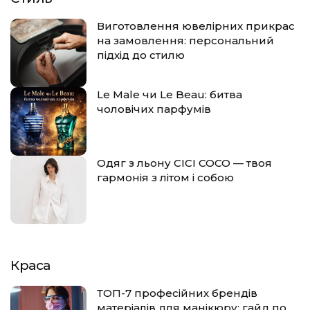
Виготовлення ювелірних прикрас
на замовлення: персональний
підхід до стилю
Le Male чи Le Beau: битва
чоловічих парфумів
Одяг з льону CICI COCO — твоя
гармонія з літом і собою
Краса
ТОП-7 професійних брендів
матеріалів для манікюру: гайд по