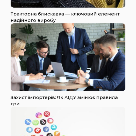
Тракторна блискавка — ключовий елемент
надійного виробу
Захист імпортерів: Як АІДУ змінює правила
гри