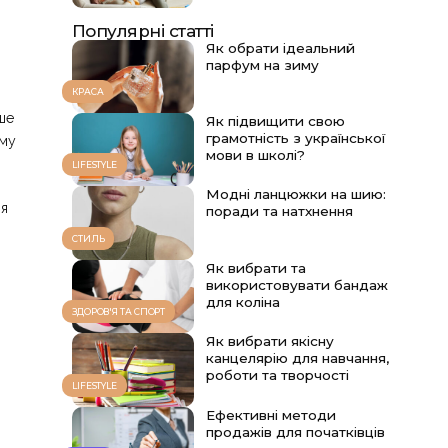
Популярні статті
Як обрати ідеальний
парфум на зиму
КРАСА
іше
Як підвищити свою
грамотність з української
ому
мови в школі?
LIFESTYLE
Модні ланцюжки на шию:
ля
поради та натхнення
СТИЛЬ
Як вибрати та
використовувати бандаж
для коліна
ЗДОРОВ'Я ТА СПОРТ
Як вибрати якісну
канцелярію для навчання,
роботи та творчості
LIFESTYLE
Ефективні методи
продажів для початківців