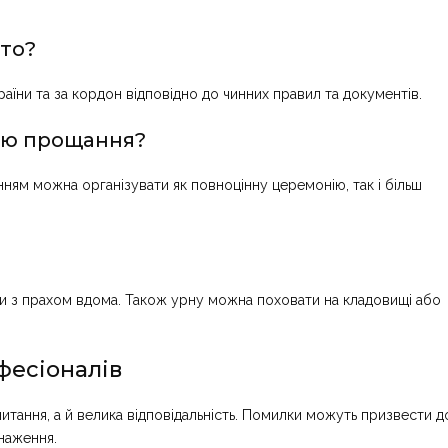
сто?
їни та за кордон відповідно до чинних правил та документів.
ію прощання?
ням можна організувати як повноцінну церемонію, так і більш
рни з прахом вдома. Також урну можна поховати на кладовищі або
фесіоналів
питання, а й велика відповідальність. Помилки можуть призвести д
наження.