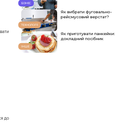
БІЗНЕС
Як вибрати фуговально-
рейсмусовий верстат?
ТЕХНОЛОГІЇ
увати
Як приготувати панкейки:
докладний посібник
ІНШЕ
ся до