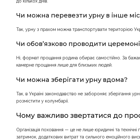
до кількох днів.
Чи можна перевезти урну в інше мі
Так, урну з прахом можна транспортувати територією Укра
Чи обов’язково проводити церемон
Ні, формат прощання родина обирає самостійно. За бажан
камерне прощання лише для близьких людей.
Чи можна зберігати урну вдома?
Так, в Україні законодавство не забороняє зберігання у
розмістити у колумбарії.
Чому важливо звертатися до про
Організація поховання — це не лише юридичні та технічні 
затримок, додаткових витрат та сильного емоційного вис