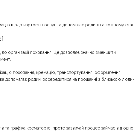
ацію щодо вартості послуг та допомагає родині на кожному етапі
і
 до організації поховання. Це дозволяє значно зменшити
омент.
зацію поховання, кремацію, транспортування, оформлення
имка допомагає родині зосередитися на прощанні з близькою люди
ів та графіка крематорію, проте зазвичай процес займає від одно