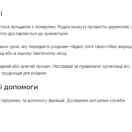
ї
вується прощання з померлим. Родичі можуть провести церемонію 
 тіло доставляється до крематорію.
ної урни, яку передають родичам. Надалі сім’я самостійно вирішу
щі або в іншому пам’ятному місці.
ний або довгий процес. Насправді за правильної організації всі
 труднощів для родини.
ї допомоги
підтримку та допомогу фахівців. Досвідчені ритуальні служби