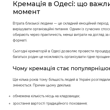
Кремація в Одесі: що важл
момент
Втрата близької людини — це складний емоційний період,
вирішувати організаційні питання. Одним із сучасних спос
обирають через практичність, менші витрати на догляд з
форматі.
Сьогодні
крематорій в Одесі
дозволяє провести процедуру
багатьох родин це можливість організувати гідне прощанн
Чому кремація стає популярнішо
Ще кілька років тому більшість людей в Україні розгляда
змінюється. Причин цьому декілька:
обмежена кількість місць на кладовищах;
зростання вартості традиційного поховання;