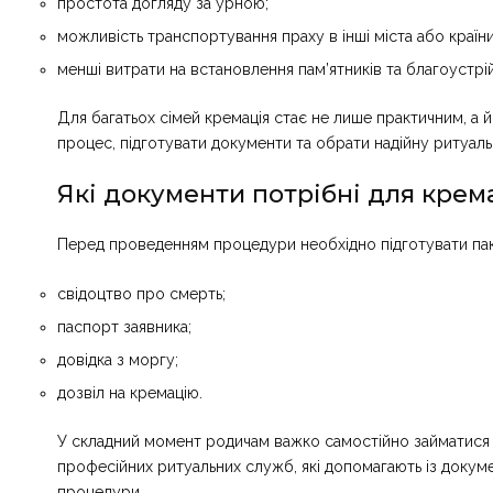
простота догляду за урною;
можливість транспортування праху в інші міста або країни
менші витрати на встановлення пам’ятників та благоустрій
Для багатьох сімей кремація стає не лише практичним, а
процес, підготувати документи та обрати надійну ритуал
Які документи потрібні для крема
Перед проведенням процедури необхідно підготувати паке
свідоцтво про смерть;
паспорт заявника;
довідка з моргу;
дозвіл на кремацію.
У складний момент родичам важко самостійно займатися
професійних ритуальних служб, які допомагають із докуме
процедури.