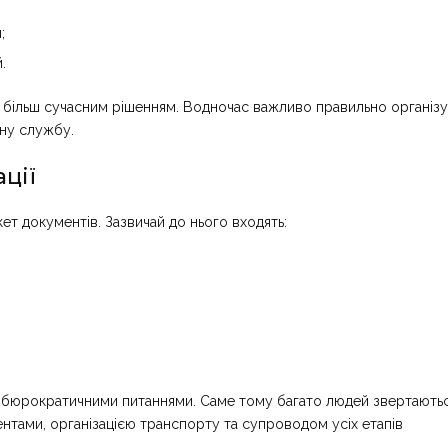
;
.
 й більш сучасним рішенням. Водночас важливо правильно організ
ьну службу.
ції
т документів. Зазвичай до нього входять:
 бюрократичними питаннями. Саме тому багато людей звертають
нтами, організацією транспорту та супроводом усіх етапів