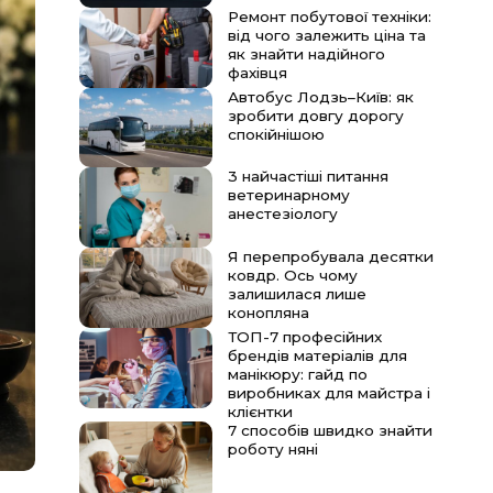
Ремонт побутової техніки:
від чого залежить ціна та
як знайти надійного
фахівця
Автобус Лодзь–Київ: як
зробити довгу дорогу
спокійнішою
3 найчастіші питання
ветеринарному
анестезіологу
Я перепробувала десятки
ковдр. Ось чому
залишилася лише
конопляна
ТОП-7 професійних
брендів матеріалів для
манікюру: гайд по
виробниках для майстра і
клієнтки
7 способів швидко знайти
роботу няні