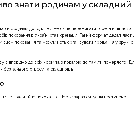
иво знати родичам у складний
 коли родичам доводиться не лише переживати горе, а й швидко
обів поховання в Україні стає кремація. Такий формат дедалі част
а місцем поховання та можливість організувати прощання у зручн
 відповідно до всіх норм та з повагою до пам’яті померлого. Д
я без зайвого стресу та складнощів.
ю
ли лише традиційне поховання. Проте зараз ситуація поступово